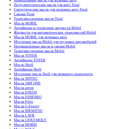
Минеральные масла для легковых авто
Полусинтетические масла для авто Total
Синтетические масла для легковых авто Total
Смазки Total
Трансмиссионные масла Total
Масла MOBIL
Антифризы и тормозные жидкости Mobil
Жидкости для автоматических трансмиссий Mobil
Масла MOBIL для легковых авто
Моторные масла Mobil для грузовых автомобилей
Промышленные масла и смазки Mobil
Трансмиссионные масла Mobil
Масла TOTEK
Антифризы TOTEK
Масло Shell
Антифризы Shell
Моторные масла Shell для легкового транспорта
Масла SINTEC
Масла AIM ONE
Масла areon
Масла ENEOS
Масла FANFARO
Масла Felix
Масла G Energy
Масла IDEMITSU
Масла LAVR
Масла LIQUI MOLY
Масла MOBIS