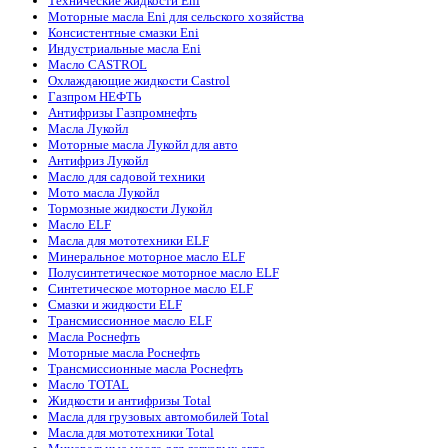
Технические жидкости Eni
Моторные масла Eni для сельского хозяйства
Консистентные смазки Eni
Индустриальные масла Eni
Масло CASTROL
Охлаждающие жидкости Castrol
Газпром НЕФТЬ
Антифризы Газпромнефть
Масла Лукойл
Моторные масла Лукойл для авто
Антифриз Лукойл
Масло для садовой техники
Мото масла Лукойл
Тормозные жидкости Лукойл
Масло ELF
Масла для мототехники ELF
Минеральное моторное масло ELF
Полусинтетическое моторное масло ELF
Синтетическое моторное масло ELF
Смазки и жидкости ELF
Трансмиссионное масло ELF
Масла Роснефть
Моторные масла Роснефть
Трансмиссионные масла Роснефть
Масло TOTAL
Жидкости и антифризы Total
Масла для грузовых автомобилей Total
Масла для мототехники Total