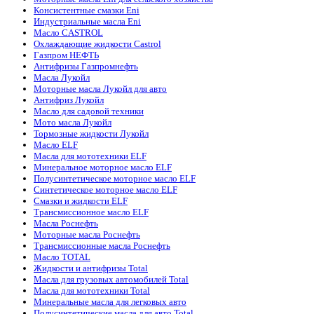
Консистентные смазки Eni
Индустриальные масла Eni
Масло CASTROL
Охлаждающие жидкости Castrol
Газпром НЕФТЬ
Антифризы Газпромнефть
Масла Лукойл
Моторные масла Лукойл для авто
Антифриз Лукойл
Масло для садовой техники
Мото масла Лукойл
Тормозные жидкости Лукойл
Масло ELF
Масла для мототехники ELF
Минеральное моторное масло ELF
Полусинтетическое моторное масло ELF
Синтетическое моторное масло ELF
Смазки и жидкости ELF
Трансмиссионное масло ELF
Масла Роснефть
Моторные масла Роснефть
Трансмиссионные масла Роснефть
Масло TOTAL
Жидкости и антифризы Total
Масла для грузовых автомобилей Total
Масла для мототехники Total
Минеральные масла для легковых авто
Полусинтетические масла для авто Total