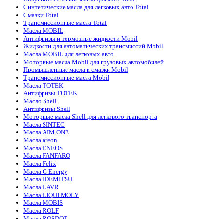
Синтетические масла для легковых авто Total
Смазки Total
Трансмиссионные масла Total
Масла MOBIL
Антифризы и тормозные жидкости Mobil
Жидкости для автоматических трансмиссий Mobil
Масла MOBIL для легковых авто
Моторные масла Mobil для грузовых автомобилей
Промышленные масла и смазки Mobil
Трансмиссионные масла Mobil
Масла TOTEK
Антифризы TOTEK
Масло Shell
Антифризы Shell
Моторные масла Shell для легкового транспорта
Масла SINTEC
Масла AIM ONE
Масла areon
Масла ENEOS
Масла FANFARO
Масла Felix
Масла G Energy
Масла IDEMITSU
Масла LAVR
Масла LIQUI MOLY
Масла MOBIS
Масла ROLF
Масла ROSDOT