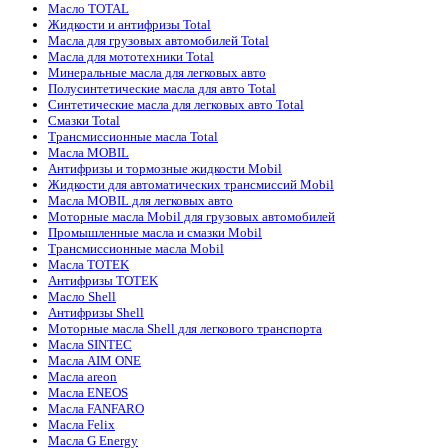
Масло TOTAL
Жидкости и антифризы Total
Масла для грузовых автомобилей Total
Масла для мототехники Total
Минеральные масла для легковых авто
Полусинтетические масла для авто Total
Синтетические масла для легковых авто Total
Смазки Total
Трансмиссионные масла Total
Масла MOBIL
Антифризы и тормозные жидкости Mobil
Жидкости для автоматических трансмиссий Mobil
Масла MOBIL для легковых авто
Моторные масла Mobil для грузовых автомобилей
Промышленные масла и смазки Mobil
Трансмиссионные масла Mobil
Масла TOTEK
Антифризы TOTEK
Масло Shell
Антифризы Shell
Моторные масла Shell для легкового транспорта
Масла SINTEC
Масла AIM ONE
Масла areon
Масла ENEOS
Масла FANFARO
Масла Felix
Масла G Energy