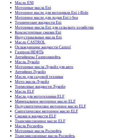
Масло ENI
Моторные масла Eni
Моторное масло для мотоцикла Eni i-Ride
Моторное масло для лодки Eni i-Sea
Технические жидкости Eni
Моторные масла Eni для сельского хозяйства
Консистентные смазки Eni
Индустриальные масла Eni
Масло CASTROL
Охлаждающие жидкости Castrol
Газпром НЕФТЬ
Антифризы Газпромнефть
Масла Лукойл
Моторные масла Лукойл для авто
Антифриз Лукойл
Масло для садовой техники
Мото масла Лукойл
Тормозные жидкости Лукойл
Масло ELF
Масла для мототехники ELF
Минеральное моторное масло ELF
Полусинтетическое моторное масло ELF
Синтетическое моторное масло ELF
Смазки и жидкости ELF
Трансмиссионное масло ELF
Масла Роснефть
Моторные масла Роснефть
Трансмиссионные масла Роснефть