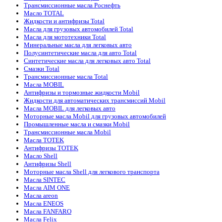
Трансмиссионные масла Роснефть
Масло TOTAL
Жидкости и антифризы Total
Масла для грузовых автомобилей Total
Масла для мототехники Total
Минеральные масла для легковых авто
Полусинтетические масла для авто Total
Синтетические масла для легковых авто Total
Смазки Total
Трансмиссионные масла Total
Масла MOBIL
Антифризы и тормозные жидкости Mobil
Жидкости для автоматических трансмиссий Mobil
Масла MOBIL для легковых авто
Моторные масла Mobil для грузовых автомобилей
Промышленные масла и смазки Mobil
Трансмиссионные масла Mobil
Масла TOTEK
Антифризы TOTEK
Масло Shell
Антифризы Shell
Моторные масла Shell для легкового транспорта
Масла SINTEC
Масла AIM ONE
Масла areon
Масла ENEOS
Масла FANFARO
Масла Felix