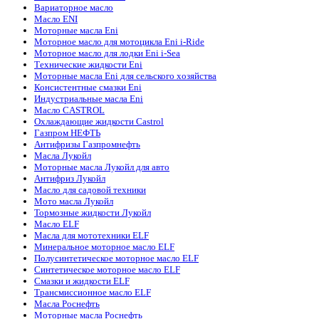
Вариаторное масло
Масло ENI
Моторные масла Eni
Моторное масло для мотоцикла Eni i-Ride
Моторное масло для лодки Eni i-Sea
Технические жидкости Eni
Моторные масла Eni для сельского хозяйства
Консистентные смазки Eni
Индустриальные масла Eni
Масло CASTROL
Охлаждающие жидкости Castrol
Газпром НЕФТЬ
Антифризы Газпромнефть
Масла Лукойл
Моторные масла Лукойл для авто
Антифриз Лукойл
Масло для садовой техники
Мото масла Лукойл
Тормозные жидкости Лукойл
Масло ELF
Масла для мототехники ELF
Минеральное моторное масло ELF
Полусинтетическое моторное масло ELF
Синтетическое моторное масло ELF
Смазки и жидкости ELF
Трансмиссионное масло ELF
Масла Роснефть
Моторные масла Роснефть