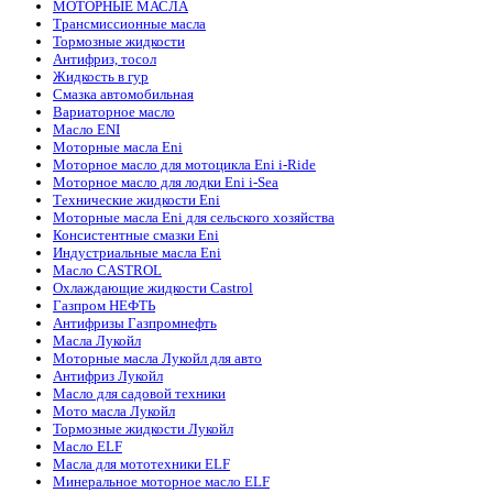
МОТОРНЫЕ МАСЛА
Трансмиссионные масла
Тормозные жидкости
Антифриз, тосол
Жидкость в гур
Смазка автомобильная
Вариаторное масло
Масло ENI
Моторные масла Eni
Моторное масло для мотоцикла Eni i-Ride
Моторное масло для лодки Eni i-Sea
Технические жидкости Eni
Моторные масла Eni для сельского хозяйства
Консистентные смазки Eni
Индустриальные масла Eni
Масло CASTROL
Охлаждающие жидкости Castrol
Газпром НЕФТЬ
Антифризы Газпромнефть
Масла Лукойл
Моторные масла Лукойл для авто
Антифриз Лукойл
Масло для садовой техники
Мото масла Лукойл
Тормозные жидкости Лукойл
Масло ELF
Масла для мототехники ELF
Минеральное моторное масло ELF