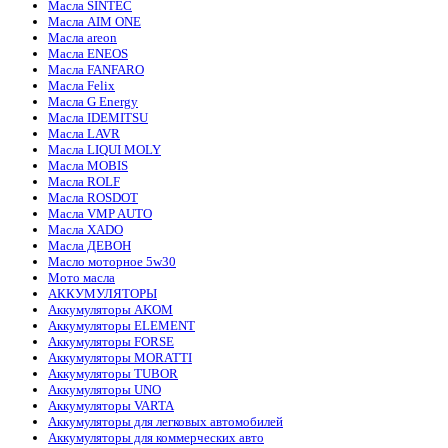
Масла SINTEC
Масла AIM ONE
Масла areon
Масла ENEOS
Масла FANFARO
Масла Felix
Масла G Energy
Масла IDEMITSU
Масла LAVR
Масла LIQUI MOLY
Масла MOBIS
Масла ROLF
Масла ROSDOT
Масла VMP AUTO
Масла XADO
Масла ДЕВОН
Масло моторное 5w30
Мото масла
АККУМУЛЯТОРЫ
Аккумуляторы AKOM
Аккумуляторы ELEMENT
Аккумуляторы FORSE
Аккумуляторы MORATTI
Аккумуляторы TUBOR
Аккумуляторы UNO
Аккумуляторы VARTA
Аккумуляторы для легковых автомобилей
Аккумуляторы для коммерческих авто