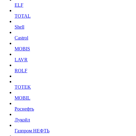
ELF
TOTAL
Shell
Castrol
MOBIS
LAVR
ROLF
TOTEK
MOBIL
Роснефть
Лукойл
Газпром НЕФТЬ