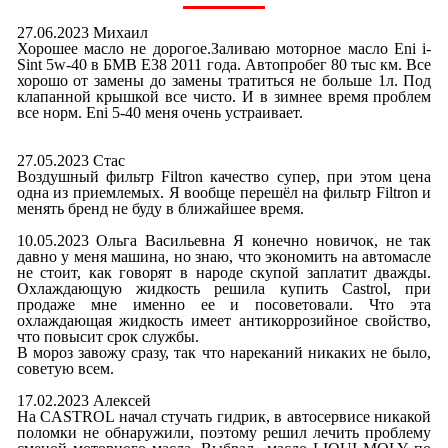
27.06.2023 Михаил
Хорошее масло не дорогое.Заливаю моторное масло Eni i-
Sint 5w-40 в БМВ E38 2011 года. Автопробег 80 тыс км. Все
хорошо от замены до замены тратиться не больше 1л. Под
клапанной крышкой все чисто. И в зимнее время проблем
все норм. Eni 5-40 меня очень устраивает.
27.05.2023 Стас
Воздушный фильтр Filtron качество супер, при этом цена
одна из приемлемых. Я вообще перешёл на фильтр Filtron и
менять бренд не буду в ближайшее время.
10.05.2023 Ольга Васильевна Я конечно новичок, не так
давно у меня машина, но знаю, что экономить на автомасле
не стоит, как говорят в народе скупой заплатит дважды.
Охлаждающую жидкость решила купить Castrol, при
продаже мне именно ее и посоветовали. Что эта
охлаждающая жидкость имеет антикоррозийное свойство,
что повысит срок службы.
В мороз завожу сразу, так что нареканий никаких не было,
советую всем.
17.02.2023 Алексей
На CASTROL начал стучать гидрик, в автосервисе никакой
поломки не обнаружили, поэтому решил лечить проблему