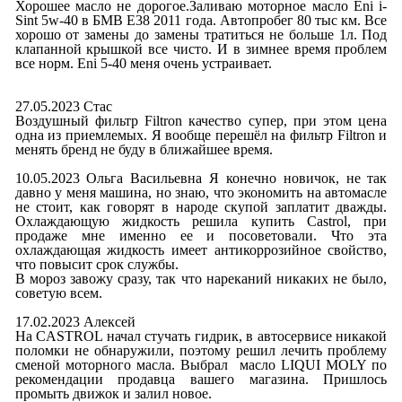
Хорошее масло не дорогое.Заливаю моторное масло Eni i-
Sint 5w-40 в БМВ E38 2011 года. Автопробег 80 тыс км. Все
хорошо от замены до замены тратиться не больше 1л. Под
клапанной крышкой все чисто. И в зимнее время проблем
все норм. Eni 5-40 меня очень устраивает.
27.05.2023 Стас
Воздушный фильтр Filtron качество супер, при этом цена
одна из приемлемых. Я вообще перешёл на фильтр Filtron и
менять бренд не буду в ближайшее время.
10.05.2023 Ольга Васильевна Я конечно новичок, не так
давно у меня машина, но знаю, что экономить на автомасле
не стоит, как говорят в народе скупой заплатит дважды.
Охлаждающую жидкость решила купить Castrol, при
продаже мне именно ее и посоветовали. Что эта
охлаждающая жидкость имеет антикоррозийное свойство,
что повысит срок службы.
В мороз завожу сразу, так что нареканий никаких не было,
советую всем.
17.02.2023 Алексей
На CASTROL начал стучать гидрик, в автосервисе никакой
поломки не обнаружили, поэтому решил лечить проблему
сменой моторного масла. Выбрал масло LIQUI MOLY по
рекомендации продавца вашего магазина. Пришлось
промыть движок и залил новое.