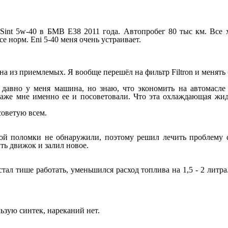
-Sint 5w-40 в БМВ E38 2011 года. Автопробег 80 тыс км. Все 
е норм. Eni 5-40 меня очень устраивает.
дна из приемлемых. Я вообще перешёл на фильтр Filtron и менять
 давно у меня машина, но знаю, что экономить на автомасле 
аже мне именно ее и посоветовали. Что эта охлаждающая жидк
советую всем.
кой поломки не обнаружили, поэтому решил лечить проблем
ь движок и залил новое.
тал тише работать, уменьшился расход топлива на 1,5 - 2 литра
ьзую синтек, нареканий нет.