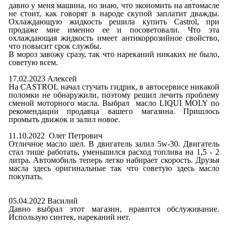
давно у меня машина, но знаю, что экономить на автомасле
не стоит, как говорят в народе скупой заплатит дважды.
Охлаждающую жидкость решила купить Castrol, при
продаже мне именно ее и посоветовали. Что эта
охлаждающая жидкость имеет антикоррозийное свойство,
что повысит срок службы.
В мороз завожу сразу, так что нареканий никаких не было,
советую всем.
17.02.2023 Алексей
На CASTROL начал стучать гидрик, в автосервисе никакой
поломки не обнаружили, поэтому решил лечить проблему
сменой моторного масла. Выбрал масло LIQUI MOLY по
рекомендации продавца вашего магазина. Пришлось
промыть движок и залил новое.
11.10.2022 Олег Петрович
Отличное масло шел. В двигатель залил 5w-30. Двигатель
стал тише работать, уменьшился расход топлива на 1,5 - 2
литра. Автомобиль теперь легко набирает скорость. Друзья
масла здесь оригинальные так что советую здесь масло
покупать.
05.04.2022 Василий
Давно выбрал этот магазин, нравится обслуживание.
Использую синтек, нареканий нет.