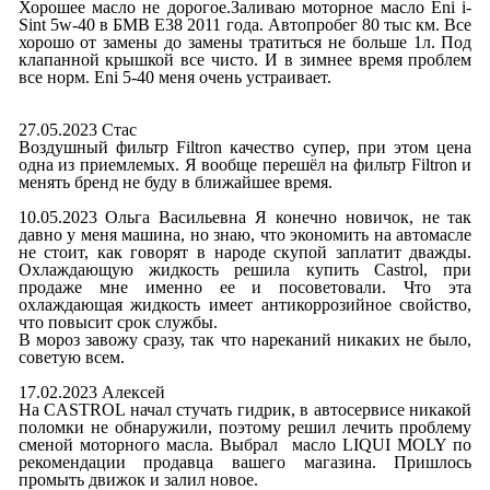
Хорошее масло не дорогое.Заливаю моторное масло Eni i-
Sint 5w-40 в БМВ E38 2011 года. Автопробег 80 тыс км. Все
хорошо от замены до замены тратиться не больше 1л. Под
клапанной крышкой все чисто. И в зимнее время проблем
все норм. Eni 5-40 меня очень устраивает.
27.05.2023 Стас
Воздушный фильтр Filtron качество супер, при этом цена
одна из приемлемых. Я вообще перешёл на фильтр Filtron и
менять бренд не буду в ближайшее время.
10.05.2023 Ольга Васильевна Я конечно новичок, не так
давно у меня машина, но знаю, что экономить на автомасле
не стоит, как говорят в народе скупой заплатит дважды.
Охлаждающую жидкость решила купить Castrol, при
продаже мне именно ее и посоветовали. Что эта
охлаждающая жидкость имеет антикоррозийное свойство,
что повысит срок службы.
В мороз завожу сразу, так что нареканий никаких не было,
советую всем.
17.02.2023 Алексей
На CASTROL начал стучать гидрик, в автосервисе никакой
поломки не обнаружили, поэтому решил лечить проблему
сменой моторного масла. Выбрал масло LIQUI MOLY по
рекомендации продавца вашего магазина. Пришлось
промыть движок и залил новое.