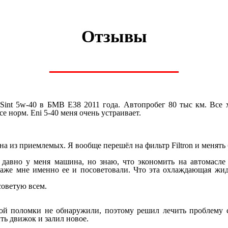
Отзывы
-Sint 5w-40 в БМВ E38 2011 года. Автопробег 80 тыс км. Все 
е норм. Eni 5-40 меня очень устраивает.
дна из приемлемых. Я вообще перешёл на фильтр Filtron и менять
 давно у меня машина, но знаю, что экономить на автомасле 
аже мне именно ее и посоветовали. Что эта охлаждающая жидк
советую всем.
кой поломки не обнаружили, поэтому решил лечить проблем
ь движок и залил новое.