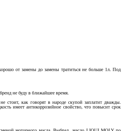
хорошо от замены до замены тратиться не больше 1л. Под
 бренд не буду в ближайшее время.
не стоит, как говорят в народе скупой заплатит дважды.
ость имеет антикоррозийное свойство, что повысит срок
у сменой моторного масла. Выбрал масло LIQUI MOLY по