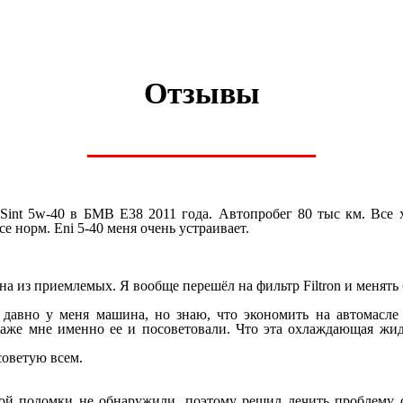
Отзывы
-Sint 5w-40 в БМВ E38 2011 года. Автопробег 80 тыс км. Все 
е норм. Eni 5-40 меня очень устраивает.
дна из приемлемых. Я вообще перешёл на фильтр Filtron и менять
 давно у меня машина, но знаю, что экономить на автомасле 
аже мне именно ее и посоветовали. Что эта охлаждающая жидк
советую всем.
кой поломки не обнаружили, поэтому решил лечить проблем