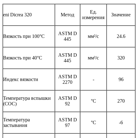
Ед.
eni Dicrea 320
Метод
Значение
измерения
ASTM D
Вязкость при 100°С
мм²/с
24.6
445
ASTM D
Вязкость при 40°С
мм²/с
320
445
ASTM D
Индекс вязкости
-
96
2270
Температура вспышки
ASTM D
°C
270
(COC)
92
Температура
ASTM D
°C
-6
застывания
97