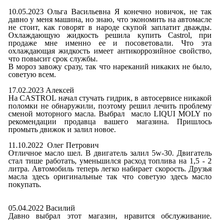
10.05.2023 Ольга Васильевна Я конечно новичок, не так
давно у меня машина, но знаю, что экономить на автомасле
не стоит, как говорят в народе скупой заплатит дважды.
Охлаждающую жидкость решила купить Castrol, при
продаже мне именно ее и посоветовали. Что эта
охлаждающая жидкость имеет антикоррозийное свойство,
что повысит срок службы.
В мороз завожу сразу, так что нареканий никаких не было,
советую всем.
17.02.2023 Алексей
На CASTROL начал стучать гидрик, в автосервисе никакой
поломки не обнаружили, поэтому решил лечить проблему
сменой моторного масла. Выбрал масло LIQUI MOLY по
рекомендации продавца вашего магазина. Пришлось
промыть движок и залил новое.
11.10.2022 Олег Петрович
Отличное масло шел. В двигатель залил 5w-30. Двигатель
стал тише работать, уменьшился расход топлива на 1,5 - 2
литра. Автомобиль теперь легко набирает скорость. Друзья
масла здесь оригинальные так что советую здесь масло
покупать.
05.04.2022 Василий
Давно выбрал этот магазин, нравится обслуживание.