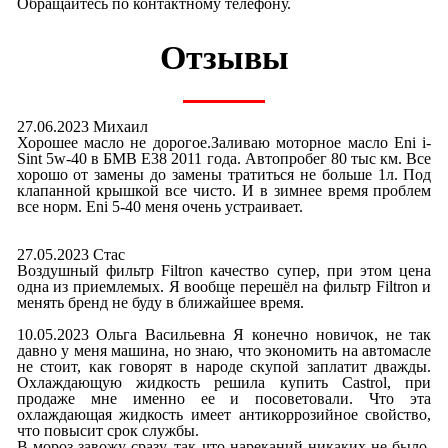
Обращайтесь по контактному телефону.
Отзывы
27.06.2023 Михаил
Хорошее масло не дорогое.Заливаю моторное масло Eni i-
Sint 5w-40 в БМВ E38 2011 года. Автопробег 80 тыс км. Все
хорошо от замены до замены тратиться не больше 1л. Под
клапанной крышкой все чисто. И в зимнее время проблем
все норм. Eni 5-40 меня очень устраивает.
27.05.2023 Стас
Воздушный фильтр Filtron качество супер, при этом цена
одна из приемлемых. Я вообще перешёл на фильтр Filtron и
менять бренд не буду в ближайшее время.
10.05.2023 Ольга Васильевна Я конечно новичок, не так
давно у меня машина, но знаю, что экономить на автомасле
не стоит, как говорят в народе скупой заплатит дважды.
Охлаждающую жидкость решила купить Castrol, при
продаже мне именно ее и посоветовали. Что эта
охлаждающая жидкость имеет антикоррозийное свойство,
что повысит срок службы.
В мороз завожу сразу, так что нареканий никаких не было,