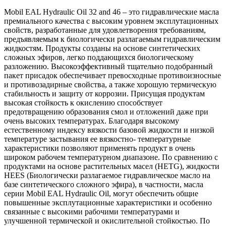
Mobil EAL Hydraulic Oil 32 and 46 – это гидравлические масла
премиального качества с высоким уровнем эксплутационных
свойств, разработанные для удовлетворения требованиям,
предъявляемым к биологически разлагаемым гидравлическим
жидкостям. Продукты созданы на основе синтетических
сложных эфиров, легко поддающихся биологическому
разложению. Высокоэффективный тщательно подобранный
пакет присадок обеспечивает превосходные противоизносные
и противозадирные свойства, а также хорошую термическую
стабильность и защиту от коррозии. Присущая продуктам
высокая стойкость к окислению способствует
предотвращению образования смол и отложений даже при
очень высоких температурах. Благодаря высокому
естественному индексу вязкости базовой жидкости и низкой
температуре застывания ее вязкостно- температурные
характеристики позволяют применять продукт в очень
широком рабочем температурном диапазоне. По сравнению с
продуктами на основе растительных масел (HETG), жидкости
HEES (Биологически разлагаемое гидравлическое масло на
базе синтетического сложного эфира), в частности, масла
серии Mobil EAL Hydraulic Oil, могут обеспечить общие
повышенные эксплутационные характеристики и особенно
связанные с высокими рабочими температурами и
улучшенной термической и окислительной стойкостью. По