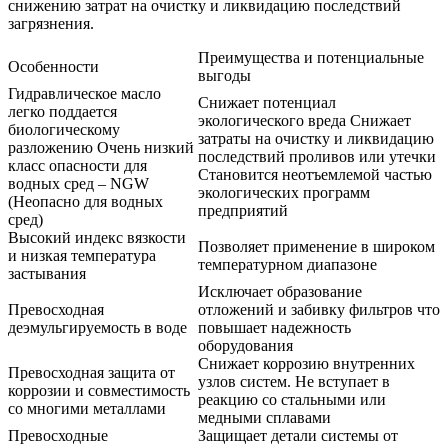
снижению затрат на очистку и ликвидацию последствий
загрязнения.
Преимущества и потенциальные
Особенности
выгоды
Гидравлическое масло
Снижает потенциал
легко поддается
экологического вреда Снижает
биологическому
затраты на очистку и ликвидацию
разложению Очень низкий
последствий проливов или утечки
класс опасности для
Становится неотъемлемой частью
водных сред – NGW
экологических программ
(Неопасно для водных
предприятий
сред)
Высокий индекс вязкости
Позволяет применение в широком
и низкая температура
температурном диапазоне
застывания
Исключает образование
Превосходная
отложений и забивку фильтров что
деэмульгируемость в воде
повышает надежность
оборудования
Снижает коррозию внутренних
Превосходная защита от
узлов систем. Не вступает в
коррозии и совместимость
реакцию со стальными или
со многими металлами
медными сплавами
Превосходные
Защищает детали системы от