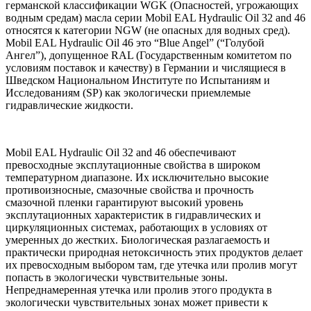
германской классификации WGK (Опасностей, угрожающих
водным средам) масла серии Mobil EAL Hydraulic Oil 32 and 46
относятся к категории NGW (не опасных для водных сред).
Mobil EAL Hydraulic Oil 46 это “Blue Angel” (“Голубой
Ангел”), допущенное RAL (Государственным комитетом по
условиям поставок и качеству) в Германии и числящиеся в
Шведском Национальном Институте по Испытаниям и
Исследованиям (SP) как экологически приемлемые
гидравлические жидкости.
Mobil EAL Hydraulic Oil 32 and 46 обеспечивают
превосходные эксплутационные свойства в широком
температурном диапазоне. Их исключительно высокие
противоизносные, смазочные свойства и прочность
смазочной пленки гарантируют высокий уровень
эксплутационных характеристик в гидравлических и
циркуляционных системах, работающих в условиях от
умеренных до жестких. Биологическая разлагаемость и
практически природная нетоксичность этих продуктов делает
их превосходным выбором там, где утечка или пролив могут
попасть в экологически чувствительные зоны.
Непреднамеренная утечка или пролив этого продукта в
экологически чувствительных зонах может привести к