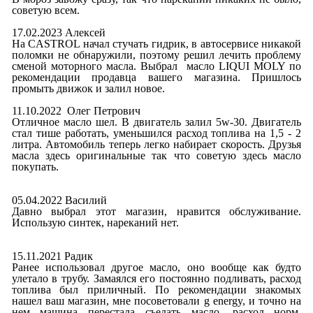
советую всем.
17.02.2023 Алексей
На CASTROL начал стучать гидрик, в автосервисе никакой
поломки не обнаружили, поэтому решил лечить проблему
сменой моторного масла. Выбрал масло LIQUI MOLY по
рекомендации продавца вашего магазина. Пришлось
промыть движок и залил новое.
11.10.2022 Олег Петрович
Отличное масло шел. В двигатель залил 5w-30. Двигатель
стал тише работать, уменьшился расход топлива на 1,5 - 2
литра. Автомобиль теперь легко набирает скорость. Друзья
масла здесь оригинальные так что советую здесь масло
покупать.
05.04.2022 Василий
Давно выбрал этот магазин, нравится обслуживание.
Использую синтек, нареканий нет.
15.11.2021 Радик
Ранее использовал другое масло, оно вообще как будто
улетало в трубу. Замаялся его постоянно подливать, расход
топлива был приличный. По рекомендации знакомых
нашел ваш магазин, мне посоветовали g energy, и точно на
нем машина перестала съедать масло, расход норм,