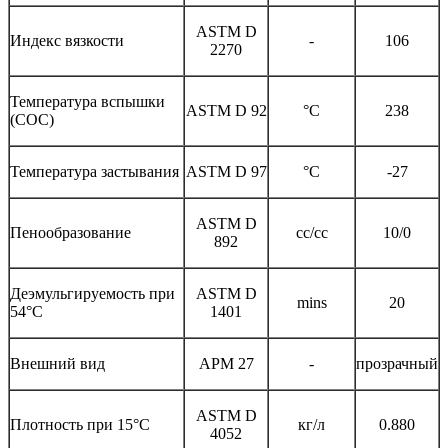
ASTM D
Индекс вязкости
-
106
2270
Температура вспышки
ASTM D 92
°C
238
(COC)
Температура застывания
ASTM D 97
°C
-27
ASTM D
Пенообразование
cc/cc
10/0
892
Деэмульгируемость при
ASTM D
mins
20
54°C
1401
Внешний вид
APM 27
-
прозрачный
ASTM D
Плотность при 15°С
кг/л
0.880
4052