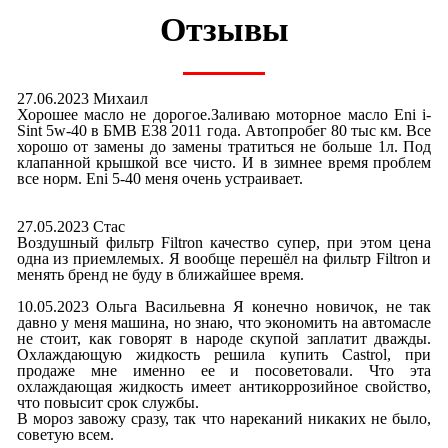
Отзывы
27.06.2023 Михаил
Хорошее масло не дорогое.Заливаю моторное масло Eni i-
Sint 5w-40 в БМВ E38 2011 года. Автопробег 80 тыс км. Все
хорошо от замены до замены тратиться не больше 1л. Под
клапанной крышкой все чисто. И в зимнее время проблем
все норм. Eni 5-40 меня очень устраивает.
27.05.2023 Стас
Воздушный фильтр Filtron качество супер, при этом цена
одна из приемлемых. Я вообще перешёл на фильтр Filtron и
менять бренд не буду в ближайшее время.
10.05.2023 Ольга Васильевна Я конечно новичок, не так
давно у меня машина, но знаю, что экономить на автомасле
не стоит, как говорят в народе скупой заплатит дважды.
Охлаждающую жидкость решила купить Castrol, при
продаже мне именно ее и посоветовали. Что эта
охлаждающая жидкость имеет антикоррозийное свойство,
что повысит срок службы.
В мороз завожу сразу, так что нареканий никаких не было,
советую всем.