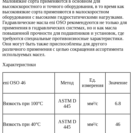
Маловязкие сорта применяются в основном для
высокоскоростного и точного оборудования, в то время как
высоковязкие сорта применяются в малоскоростном
оборудовании с высокими гидростатическими нагрузками.
Гидравлические масла eni OSO рекомендуются не только для
применения в гидравлических системах, но и как масла
повышенной прочности для подшипников и установок, где
требуются специальные противоизносные характеристики.
Они могут быть также приспособлены для другого
различного применения с целью сокращения ассортимента
используемых масел.
Характеристики
Ед.
eni OSO 46
Метод
Значение
измерения
ASTM D
Вязкость при 100°С
мм²/с
6.8
445
ASTM D
Вязкость при 40°С
мм²/с
46
445