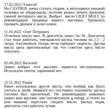
17.02.2023 Алексей
На CASTROL начал стучать гидрик, в автосервисе никакой
поломки не обнаружили, поэтому решил лечить проблему
сменой моторного масла. Выбрал масло LIQUI MOLY по
рекомендации продавца вашего магазина. Пришлось
промыть движок и залил новое.
11.10.2022 Олег Петрович
Отличное масло шел. В двигатель залил 5w-30. Двигатель
стал тише работать, уменьшился расход топлива на 1,5 - 2
литра. Автомобиль теперь легко набирает скорость. Друзья
масла здесь оригинальные так что советую здесь масло
покупать.
05.04.2022 Василий
Давно выбрал этот магазин, нравится обслуживание.
Использую синтек, нареканий нет.
15.11.2021 Радик
Ранее использовал другое масло, оно вообще как будто
улетало в трубу. Замаялся его постоянно подливать, расход
топлива был приличный. По рекомендации знакомых
нашел ваш магазин, мне посоветовали g energy, и точно на
нем машина перестала съедать масло, расход норм,
двигатель стал работать лучше.