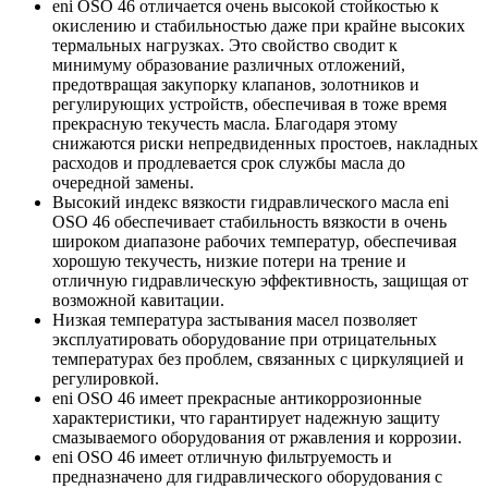
eni OSO 46 отличается очень высокой стойкостью к
окислению и стабильностью даже при крайне высоких
термальных нагрузках. Это свойство сводит к
минимуму образование различных отложений,
предотвращая закупорку клапанов, золотников и
регулирующих устройств, обеспечивая в тоже время
прекрасную текучесть масла. Благодаря этому
снижаются риски непредвиденных простоев, накладных
расходов и продлевается срок службы масла до
очередной замены.
Высокий индекс вязкости гидравлического масла eni
OSO 46 обеспечивает стабильность вязкости в очень
широком диапазоне рабочих температур, обеспечивая
хорошую текучесть, низкие потери на трение и
отличную гидравлическую эффективность, защищая от
возможной кавитации.
Низкая температура застывания масел позволяет
эксплуатировать оборудование при отрицательных
температурах без проблем, связанных с циркуляцией и
регулировкой.
eni OSO 46 имеет прекрасные антикоррозионные
характеристики, что гарантирует надежную защиту
смазываемого оборудования от ржавления и коррозии.
eni OSO 46 имеет отличную фильтруемость и
предназначено для гидравлического оборудования с