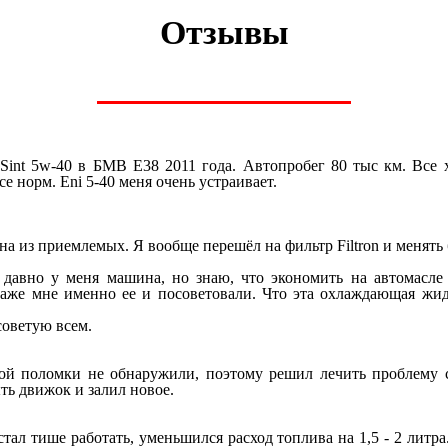
Отзывы
-Sint 5w-40 в БМВ E38 2011 года. Автопробег 80 тыс км. Все 
е норм. Eni 5-40 меня очень устраивает.
дна из приемлемых. Я вообще перешёл на фильтр Filtron и менять
 давно у меня машина, но знаю, что экономить на автомасле 
аже мне именно ее и посоветовали. Что эта охлаждающая жидк
советую всем.
кой поломки не обнаружили, поэтому решил лечить проблем
ь движок и залил новое.
тал тише работать, уменьшился расход топлива на 1,5 - 2 литра