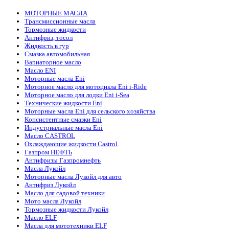
МОТОРНЫЕ МАСЛА
Трансмиссионные масла
Тормозные жидкости
Антифриз, тосол
Жидкость в гур
Смазка автомобильная
Вариаторное масло
Масло ENI
Моторные масла Eni
Моторное масло для мотоцикла Eni i-Ride
Моторное масло для лодки Eni i-Sea
Технические жидкости Eni
Моторные масла Eni для сельского хозяйства
Консистентные смазки Eni
Индустриальные масла Eni
Масло CASTROL
Охлаждающие жидкости Castrol
Газпром НЕФТЬ
Антифризы Газпромнефть
Масла Лукойл
Моторные масла Лукойл для авто
Антифриз Лукойл
Масло для садовой техники
Мото масла Лукойл
Тормозные жидкости Лукойл
Масло ELF
Масла для мототехники ELF