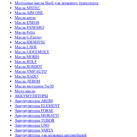
Моторные масла Shell для легкового транспорта
Масла SINTEC
Масла AIM ONE
Масла areon
Масла ENEOS
Масла FANFARO
Масла Felix
Масла G Energy
Масла IDEMITSU
Масла LAVR
Масла LIQUI MOLY
Масла MOBIS
Масла ROLF
Масла ROSDOT
Масла VMP AUTO
Масла XADO
Масла ДЕВОН
Масло моторное 5w30
Мото масла
АККУМУЛЯТОРЫ
Аккумуляторы AKOM
Аккумуляторы ELEMENT
Аккумуляторы FORSE
Аккумуляторы MORATTI
Аккумуляторы TUBOR
Аккумуляторы UNO
Аккумуляторы VARTA
Аккумуляторы для легковых автомобилей