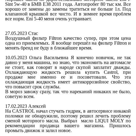
Sint 5w-40 в БМВ E38 2011 года. Автопробег 80 тыс км. Все
хорошо от замены до замены тратиться не больше 1л. Под
клапанной крышкой все чисто. И в зимнее время проблем
все норм. Eni 5-40 меня очень устраивает.
27.05.2023 Стас
Воздушный фильтр Filtron качество супер, при этом цена
одна из приемлемых. Я вообще перешёл на фильтр Filtron и
менять бренд не буду в ближайшее время.
10.05.2023 Ольга Васильевна Я конечно новичок, не так
давно у меня машина, но знаю, что экономить на автомасле
не стоит, как говорят в народе скупой заплатит дважды.
Охлаждающую жидкость решила купить Castrol, при
продаже мне именно ее и посоветовали. Что эта
охлаждающая жидкость имеет антикоррозийное свойство,
что повысит срок службы.
В мороз завожу сразу, так что нареканий никаких не было,
советую всем.
17.02.2023 Алексей
На CASTROL начал стучать гидрик, в автосервисе никакой
поломки не обнаружили, поэтому решил лечить проблему
сменой моторного масла. Выбрал масло LIQUI MOLY по
рекомендации продавца вашего магазина. Пришлось
промыть движок и залил новое.