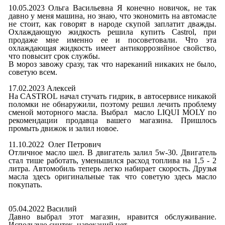
10.05.2023 Ольга Васильевна Я конечно новичок, не так
давно у меня машина, но знаю, что экономить на автомасле
не стоит, как говорят в народе скупой заплатит дважды.
Охлаждающую жидкость решила купить Castrol, при
продаже мне именно ее и посоветовали. Что эта
охлаждающая жидкость имеет антикоррозийное свойство,
что повысит срок службы.
В мороз завожу сразу, так что нареканий никаких не было,
советую всем.
17.02.2023 Алексей
На CASTROL начал стучать гидрик, в автосервисе никакой
поломки не обнаружили, поэтому решил лечить проблему
сменой моторного масла. Выбрал масло LIQUI MOLY по
рекомендации продавца вашего магазина. Пришлось
промыть движок и залил новое.
11.10.2022 Олег Петрович
Отличное масло шел. В двигатель залил 5w-30. Двигатель
стал тише работать, уменьшился расход топлива на 1,5 - 2
литра. Автомобиль теперь легко набирает скорость. Друзья
масла здесь оригинальные так что советую здесь масло
покупать.
05.04.2022 Василий
Давно выбрал этот магазин, нравится обслуживание.
Использую синтек, нареканий нет.