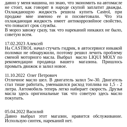
давно у меня машина, но знаю, что экономить на автомасле
не стоит, как говорят в народе скупой заплатит дважды.
Охлаждающую жидкость решила купить Castrol, при
продаже мне именно ее и посоветовали. Что эта
охлаждающая жидкость имеет антикоррозийное свойство,
что повысит срок службы.
В мороз завожу сразу, так что нареканий никаких не было,
советую всем.
17.02.2023 Алексей
На CASTROL начал стучать гидрик, в автосервисе никакой
поломки не обнаружили, поэтому решил лечить проблему
сменой моторного масла. Выбрал масло LIQUI MOLY по
рекомендации продавца вашего магазина. Пришлось
промыть движок и залил новое.
11.10.2022 Олег Петрович
Отличное масло шел. В двигатель залил 5w-30. Двигатель
стал тише работать, уменьшился расход топлива на 1,5 - 2
литра. Автомобиль теперь легко набирает скорость. Друзья
масла здесь оригинальные так что советую здесь масло
покупать.
05.04.2022 Василий
Давно выбрал этот магазин, нравится обслуживание.
Использую синтек, нареканий нет.