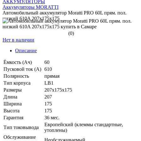
АККУМУЛЯТОРЫ
Аккумуляторы MORATTI
Автомобильный аккумулятор Moratti PRO 60L прям. пол.
низкий 610A 207x175x175
(0)
Нет в наличии
Описание
Ёмкость (Ач)
60
Пусковой ток (А)
610
Полярность
прямая
Тип корпуса
LB1
Размеры
207x175x175
Длина
207
Ширина
175
Высота
175
Гарантия
36 мес.
Европейский (клеммы стандартные,
Тип токовывода
утоплены)
Обслуживание
Необслуживаемый