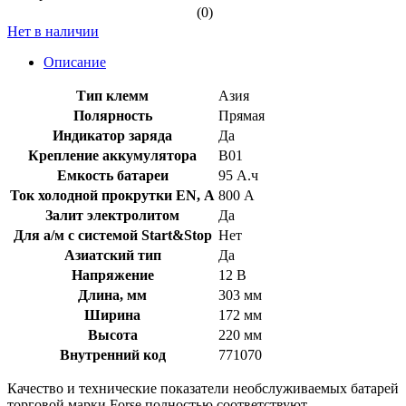
(0)
Нет в наличии
Описание
Тип клемм
Азия
Полярность
Прямая
Индикатор заряда
Да
Крепление аккумулятора
B01
Емкость батареи
95 А.ч
Ток холодной прокрутки EN, А
800 А
Залит электролитом
Да
Для а/м с системой Start&Stop
Нет
Азиатский тип
Да
Напряжение
12 В
Длина, мм
303 мм
Ширина
172 мм
Высота
220 мм
Внутренний код
771070
Качество и технические показатели необслуживаемых батарей
торговой марки Forse полностью соответствуют