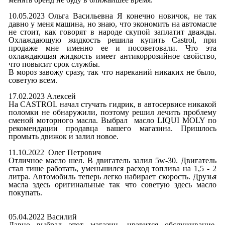
10.05.2023 Ольга Васильевна Я конечно новичок, не так
давно у меня машина, но знаю, что экономить на автомасле
не стоит, как говорят в народе скупой заплатит дважды.
Охлаждающую жидкость решила купить Castrol, при
продаже мне именно ее и посоветовали. Что эта
охлаждающая жидкость имеет антикоррозийное свойство,
что повысит срок службы.
В мороз завожу сразу, так что нареканий никаких не было,
советую всем.
17.02.2023 Алексей
На CASTROL начал стучать гидрик, в автосервисе никакой
поломки не обнаружили, поэтому решил лечить проблему
сменой моторного масла. Выбрал масло LIQUI MOLY по
рекомендации продавца вашего магазина. Пришлось
промыть движок и залил новое.
11.10.2022 Олег Петрович
Отличное масло шел. В двигатель залил 5w-30. Двигатель
стал тише работать, уменьшился расход топлива на 1,5 - 2
литра. Автомобиль теперь легко набирает скорость. Друзья
масла здесь оригинальные так что советую здесь масло
покупать.
05.04.2022 Василий
Давно выбрал этот магазин, нравится обслуживание.